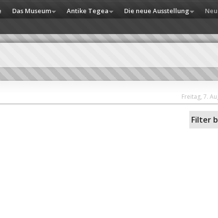
e
Das Museum
Antike Tegea
Die neue Ausstellung
Neu
Freitag, 7. A
Filter 