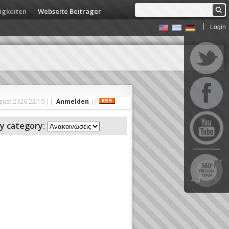
igkeiten
Webseite Beiträger
|
Login
ugust 2026 22:19
||
Anmelden
||
by category: