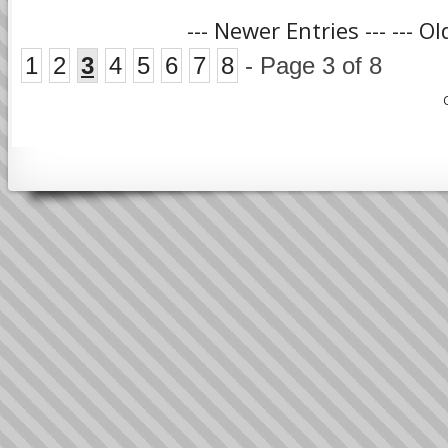
--- Newer Entries ---
--- Ol
1
2
3
4
5
6
7
8
- Page 3 of 8