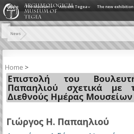
Home
The Museum
Ancient Tegea
The new exhibition
News
Home
>
Επιστολή του Βουλευτ
Παπαηλιού σχετικά με 
Διεθνούς Ημέρας Μουσείων
Γιώργος Η. Παπαηλιού