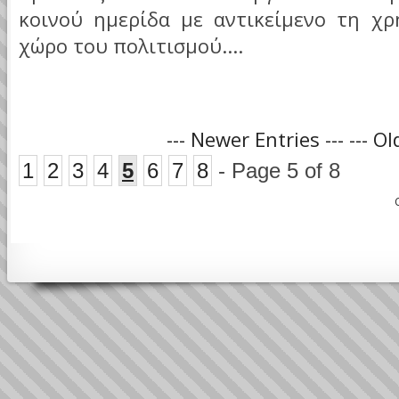
κοινού ημερίδα με αντικείμενο τη χ
χώρο του πολιτισμού....
--- Newer Entries ---
--- Ol
1
2
3
4
5
6
7
8
- Page 5 of 8