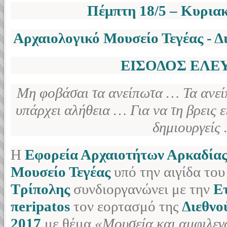
Πέμπτη 18/5 – Κυριακ
Αρχαιολογικό Μουσείο Τεγέας
- Δ
ΕΙΣΟΔΟΣ ΕΛΕ
Μη φοβάσαι τα ανείπωτα … Τα ανείπ
υπάρχει αλήθεια … Για να τη βρεις ε
δημιουργείς
H
Εφορεία Αρχαιοτήτων Αρκαδία
Μουσείο Τεγέας
υπό την αιγίδα του
Τρίπολης
συνδιοργανώνει με την
Ε
π
eripatos
τον εορτασμό της
Διεθνο
2017
με θέμα
«Μουσεία και αμφιλεγό